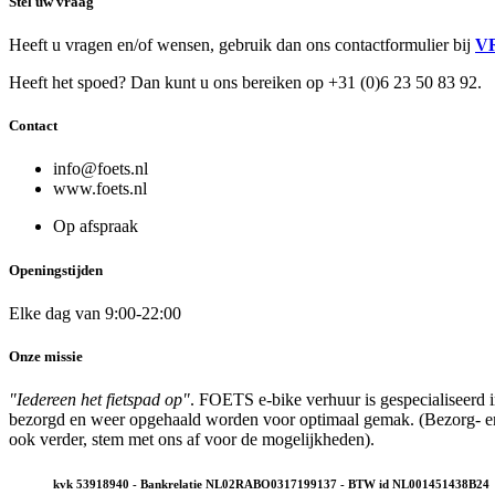
Stel uw vraag
Heeft u vragen en/of wensen, gebruik dan ons contactformulier bij
V
Heeft het spoed? Dan kunt u ons bereiken op +31 (0)6 23 50 83 92.
Contact
info@foets.nl
www.foets.nl
Op afspraak
Openingstijden
Elke dag van 9:00-22:00
Onze missie
"Iedereen het fietspad op"
. FOETS e-bike verhuur is gespecialiseerd 
bezorgd en weer opgehaald worden voor optimaal gemak. (Bezorg- en op
ook verder, stem met ons af voor de mogelijkheden).
kvk 53918940 - Bankrelatie NL02RABO0317199137 - BTW id NL001451438B24